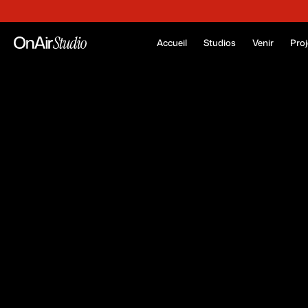
n, forte chaleur. Prévoyez des affaires de rechange qui ne marquent pas trop la t
Accueil
Studios
Venir
Proj
D
é
c
o
Voici des exe