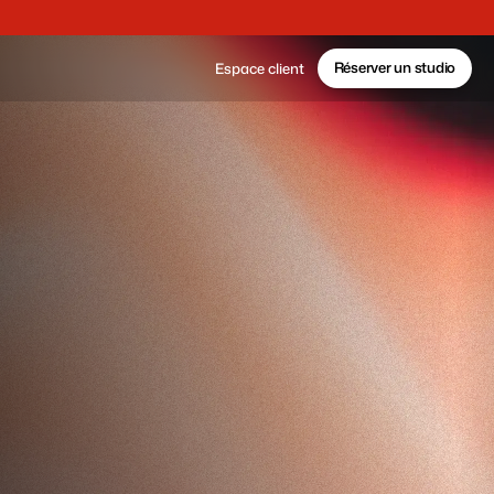
Réserver un studio
Espace client
é
a
l
i
s
é
s
o
isent dans nos