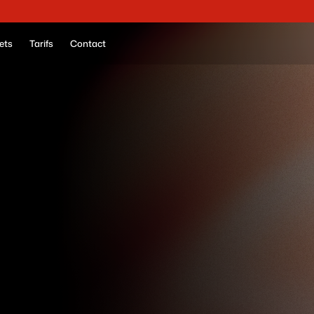
ranspiration.
En savoir plus.
ets
Tarifs
Contact
PROJETS & RÉALISATIONS
u
v
r
e
z
l
e
s
p
r
o
j
e
t
s
r
c
h
e
z
O
n
A
i
r
S
t
u
d
i
mples de réalisations et de services que nos clients util
studios.