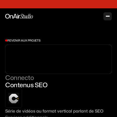
n, forte chaleur. Prévoyez des affaires de rechange qui ne marquent pas trop la t
Accueil
Studio - Balthazar
REVENIR AUX PROJETS
Studio - Mathusalem
Studio - Jeroboam
Studio - Magnum
Connecto
Studio - Cuisine
Contenus SEO
Venir
Projets
Tarifs
Série de vidéos au format vertical parlant de SEO