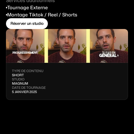
Services additionnels
Contact
Tournage Externe
Montage Tiktok / Reel / Shorts
Espace client
Réserver un studio
Réserver un studio
TYPE DE CONTENU
SHORT
STUDIO
MAGNUM
DATE DE TOURNAGE
5 JANVIER 2025