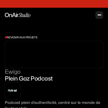
n, forte chaleur. Prévoyez des affaires de rechange qui ne marquent pas trop la t
Accueil
Studio - Balthazar
REVENIR AUX PROJETS
Studio - Mathusalem
Studio - Jeroboam
Studio - Magnum
Ewigo
Studio - Cuisine
Plein Gaz Podcast
Venir
Projets
Tarifs
Podcast plein d’authenticité, centré sur le monde de