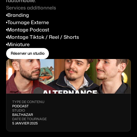
l’automobile.
Contact
Services additionnels
Branding
Espace client
Tournage Externe
Réserver un studio
Montage Podcast
Montage Tiktok / Reel / Shorts
Miniature
Réserver un studio
TYPE DE CONTENU
PODCAST
STUDIO
BALTHAZAR
DATE DE TOURNAGE
5 JANVIER 2025