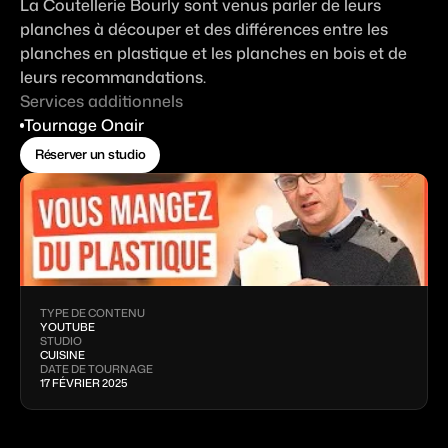
La Coutellerie Bourly sont venus parler de leurs
Contact
planches à découper et des différences entre les
Espace client
planches en plastique et les planches en bois et de
leurs recommandations.
Réserver un studio
Services additionnels
Tournage Onair
Réserver un studio
TYPE DE CONTENU
YOUTUBE
STUDIO
CUISINE
DATE DE TOURNAGE
17 FÉVRIER 2025